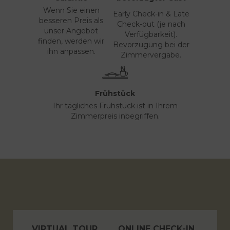
Wenn Sie einen
Early Check-in & Late
besseren Preis als
Check-out (je nach
unser Angebot
Verfügbarkeit).
finden, werden wir
Bevorzugung bei der
ihn anpassen.
Zimmervergabe.
Frühstück
Ihr tägliches Frühstück ist in Ihrem
Zimmerpreis inbegriffen.
VIRTUAL TOUR
ONLINE CHECK-IN